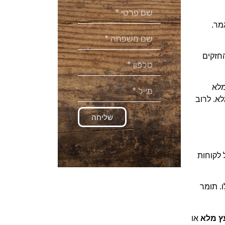
גמר.
החזקים
מלא
א. לרוב
שליחה
 לקוחות
. תומר
ץ מלא
או