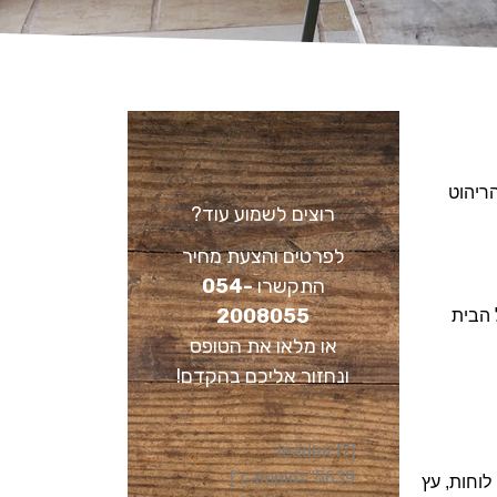
הריהוט
רוצים לשמוע עוד?
לפרטים והצעת מחיר
התקשרו
054-
2008055
 הבית
או מלאו את הטופס
ונחזור אליכם בהקדם!
[leadercf7
campid="5639"]
לוחות, עץ