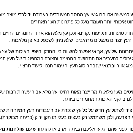
,למעשה אלו הם גזעי עץ מנוסר המעובדים בעבודת יד לכדי מוצר מו
הוט איכותי יותר העומד מעל כל פתרונות העץ האחרים.
וחות סוערות, ותקיפות נקרים- ולכן עץ מלא הוא אחד החומרים החיים 
 העץ יוצרים מעגלים מרהיבים שלא ניתן לשכפל באופן מלאכותי.
ונות של עץ, אך אי אפשר להשוות בין החוזק, היופי והאיכות של עץ 
א יכולים להעביר את התחושה החמימה והצורה המהפנטת של העץ המל
ג אויר ובתנאי שנבחר סוג העץ והגימור הנכון ליעוד הרצוי .
היטים מעץ מלא. תומר ייצר מאות רהיטי עץ מלא עבור עשרות רבות של
לם בתקני האיכות המחמירים ביותר.
יד לשתול עץ חדש על כל עץ שנכרת עבור עבודות העץ המיוחדות שלו
 הפרעה, ולכן משתמש רק בעצים בעלי תו תקן ירוק (כריתה מבוקרת).
ד לפני שהם הגיעו אליכם הביתה. אז בואו להתחדש עם
שולחנות מע