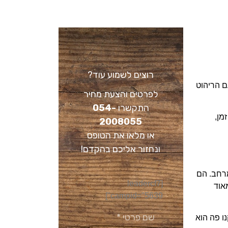
רוצים לשמוע עוד?
ם הריהוט
לפרטים והצעת מחיר
התקשרו
054-
מן,
2008055
או מלאו את הטופס
ונחזור אליכם בהקדם!
מרחב. הם
[leadercf7
אוד
campid="5639"]
ו פה הוא