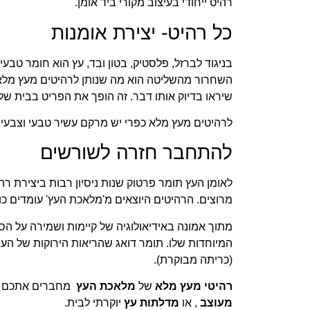
רהיט ייחודי בעיצוב מקורי ביד אומן.
כל רהיט- יצירת אומנות
השחרור מהשליטה הוא מה שנותן לרהיטים מעץ מלא את
שיראו בדיוק אותו דבר. זה הופך את הפריט בבית ש
לרהיטים מעץ מלא כפרי יש מרקם עשיר טבעי וצבעים 
להתחבר חזרה לשורשים
לאומן העץ תומר פרטוק שנות ניסיון רבות ביצירת ר
מרוצים. הרהיטים היוצאים מ'מלאכת העץ' עומדים כו
מתוך אמונה באידיאולוגיה של קיימות ושמירה על ה
המיוחדות שלו. תומר דואג שהריאות הירוקות של הע
(כריתה מבוקרת).
רהיטי מעץ מלא
של
מלאכת העץ
מחברים אתכם לט
מעוצב
, או
מדלתות עץ
יוקרתי לבית.